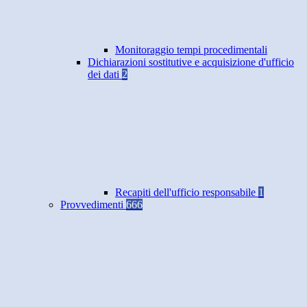
Monitoraggio tempi procedimentali
Dichiarazioni sostitutive e acquisizione d'ufficio
dei dati
2
Recapiti dell'ufficio responsabile
1
Provvedimenti
666