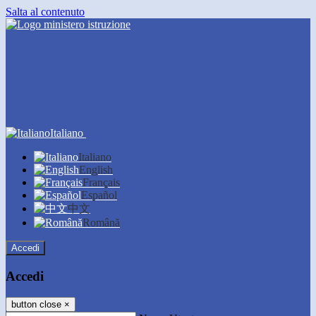
Salta al contenuto
Italiano
Italiano
English
Français
Español
中文
Română
Accedi
Accedi
button close
×