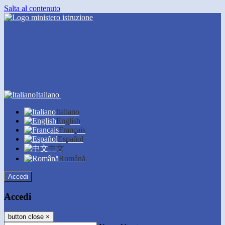
Salta al contenuto
Italiano
Italiano
English
Français
Español
中文
Română
Accedi
Accedi
button close
×