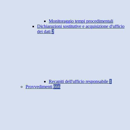
Monitoraggio tempi procedimentali
Dichiarazioni sostitutive e acquisizione d'ufficio
dei dati
2
Recapiti dell'ufficio responsabile
1
Provvedimenti
666