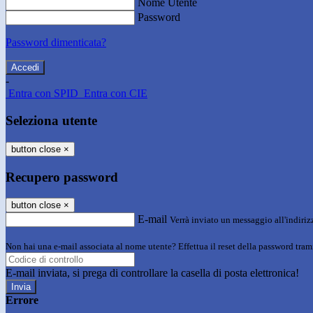
Nome Utente
Password
Password dimenticata?
-
Entra con SPID
Entra con CIE
Seleziona utente
button close
×
Recupero password
button close
×
E-mail
Verrà inviato un messaggio all'indirizz
Non hai una e-mail associata al nome utente? Effettua il reset della password tram
E-mail inviata, si prega di controllare la casella di posta elettronica!
Errore