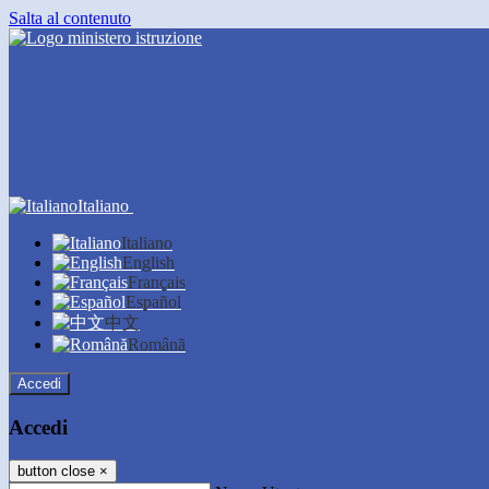
Salta al contenuto
Italiano
Italiano
English
Français
Español
中文
Română
Accedi
Accedi
button close
×