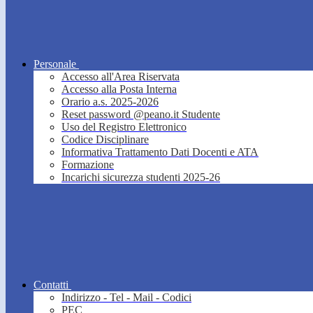
Personale
Accesso all'Area Riservata
Accesso alla Posta Interna
Orario a.s. 2025-2026
Reset password @peano.it Studente
Uso del Registro Elettronico
Codice Disciplinare
Informativa Trattamento Dati Docenti e ATA
Formazione
Incarichi sicurezza studenti 2025-26
Contatti
Indirizzo - Tel - Mail - Codici
PEC