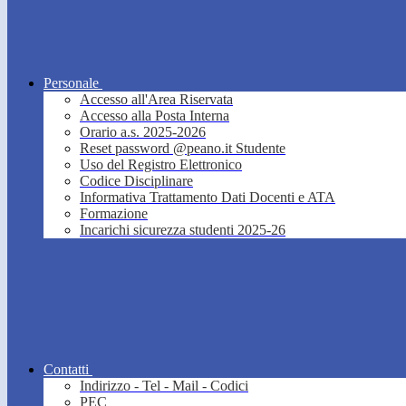
Personale
Accesso all'Area Riservata
Accesso alla Posta Interna
Orario a.s. 2025-2026
Reset password @peano.it Studente
Uso del Registro Elettronico
Codice Disciplinare
Informativa Trattamento Dati Docenti e ATA
Formazione
Incarichi sicurezza studenti 2025-26
Contatti
Indirizzo - Tel - Mail - Codici
PEC