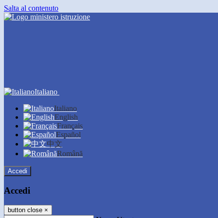
Salta al contenuto
Italiano
Italiano
English
Français
Español
中文
Română
Accedi
Accedi
button close
×