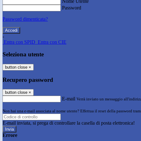
Nome Utente
Password
Password dimenticata?
-
Entra con SPID
Entra con CIE
Seleziona utente
button close
×
Recupero password
button close
×
E-mail
Verrà inviato un messaggio all'indirizz
Non hai una e-mail associata al nome utente? Effettua il reset della password tram
E-mail inviata, si prega di controllare la casella di posta elettronica!
Errore