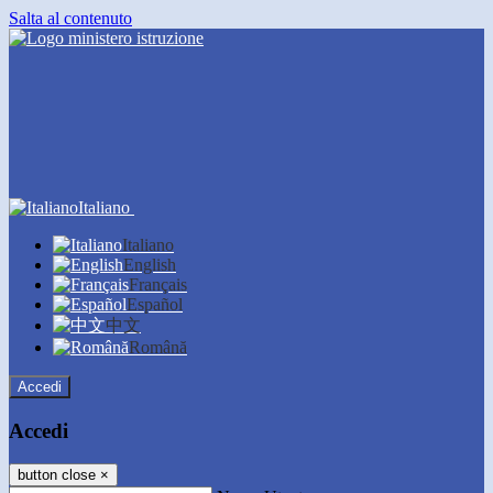
Salta al contenuto
Italiano
Italiano
English
Français
Español
中文
Română
Accedi
Accedi
button close
×