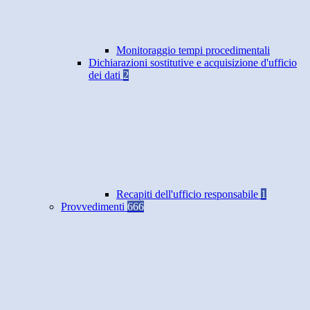
Monitoraggio tempi procedimentali
Dichiarazioni sostitutive e acquisizione d'ufficio
dei dati
2
Recapiti dell'ufficio responsabile
1
Provvedimenti
666