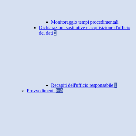
Monitoraggio tempi procedimentali
Dichiarazioni sostitutive e acquisizione d'ufficio
dei dati
2
Recapiti dell'ufficio responsabile
1
Provvedimenti
666