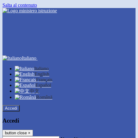
Salta al contenuto
Italiano
Italiano
English
Français
Español
中文
Română
Accedi
Accedi
button close
×