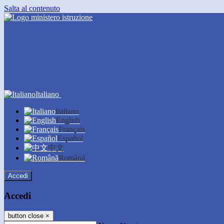
Salta al contenuto
Italiano
Italiano
English
Français
Español
中文
Română
Accedi
Accedi
button close
×