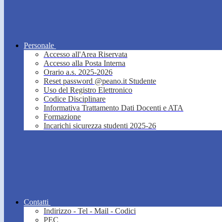
Personale
Accesso all'Area Riservata
Accesso alla Posta Interna
Orario a.s. 2025-2026
Reset password @peano.it Studente
Uso del Registro Elettronico
Codice Disciplinare
Informativa Trattamento Dati Docenti e ATA
Formazione
Incarichi sicurezza studenti 2025-26
Contatti
Indirizzo - Tel - Mail - Codici
PEC