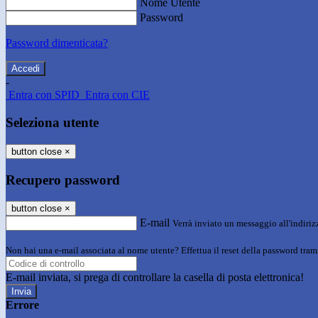
Nome Utente
Password
Password dimenticata?
-
Entra con SPID
Entra con CIE
Seleziona utente
button close
×
Recupero password
button close
×
E-mail
Verrà inviato un messaggio all'indirizz
Non hai una e-mail associata al nome utente? Effettua il reset della password tram
E-mail inviata, si prega di controllare la casella di posta elettronica!
Errore