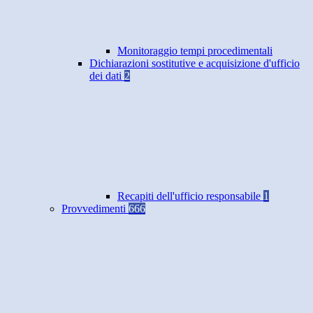
Monitoraggio tempi procedimentali
Dichiarazioni sostitutive e acquisizione d'ufficio
dei dati
2
Recapiti dell'ufficio responsabile
1
Provvedimenti
666