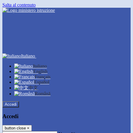
Salta al contenuto
Italiano
Italiano
English
Français
Español
中文
Română
Accedi
Accedi
button close
×