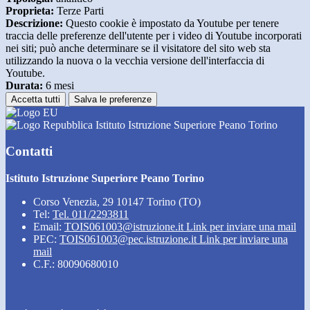
Proprieta:
Terze Parti
Descrizione:
Questo cookie è impostato da Youtube per tenere
traccia delle preferenze dell'utente per i video di Youtube incorporati
nei siti; può anche determinare se il visitatore del sito web sta
utilizzando la nuova o la vecchia versione dell'interfaccia di
Youtube.
Durata:
6 mesi
Accetta tutti
Salva le preferenze
Istituto Istruzione Superiore Peano Torino
Contatti
Istituto Istruzione Superiore Peano Torino
Corso Venezia, 29 10147 Torino (TO)
Tel:
Tel. 011/2293811
Email:
TOIS061003@istruzione.it
Link per inviare una mail
PEC:
TOIS061003@pec.istruzione.it
Link per inviare una
mail
C.F.: 80090680010