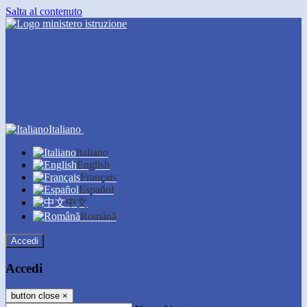
Salta al contenuto
Italiano
Italiano
English
Français
Español
中文
Română
Accedi
Accedi
button close
×