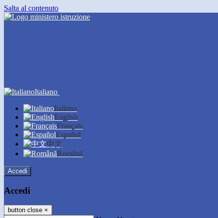
Salta al contenuto
Italiano
Italiano
English
Français
Español
中文
Română
Accedi
Accedi
button close
×