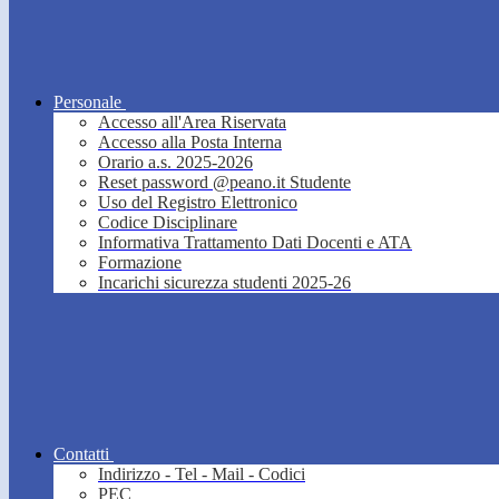
Personale
Accesso all'Area Riservata
Accesso alla Posta Interna
Orario a.s. 2025-2026
Reset password @peano.it Studente
Uso del Registro Elettronico
Codice Disciplinare
Informativa Trattamento Dati Docenti e ATA
Formazione
Incarichi sicurezza studenti 2025-26
Contatti
Indirizzo - Tel - Mail - Codici
PEC