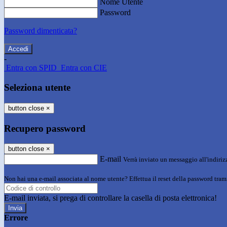
Nome Utente
Password
Password dimenticata?
-
Entra con SPID
Entra con CIE
Seleziona utente
button close
×
Recupero password
button close
×
E-mail
Verrà inviato un messaggio all'indirizz
Non hai una e-mail associata al nome utente? Effettua il reset della password tram
E-mail inviata, si prega di controllare la casella di posta elettronica!
Errore