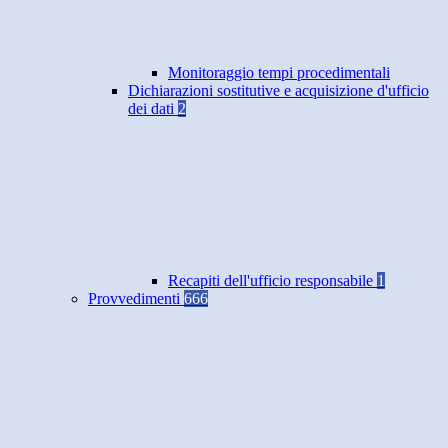
Monitoraggio tempi procedimentali
Dichiarazioni sostitutive e acquisizione d'ufficio
dei dati
2
Recapiti dell'ufficio responsabile
1
Provvedimenti
666