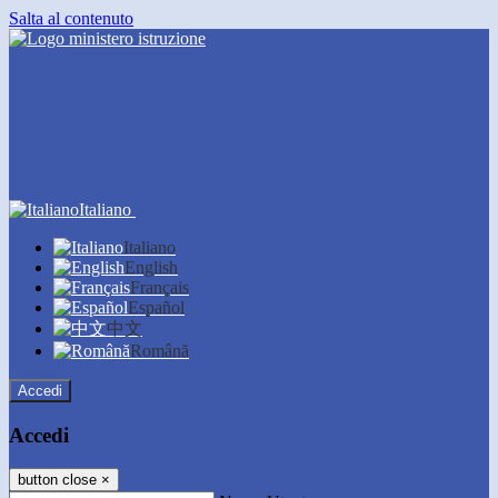
Salta al contenuto
Italiano
Italiano
English
Français
Español
中文
Română
Accedi
Accedi
button close
×