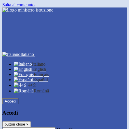
Salta al contenuto
Italiano
Italiano
English
Français
Español
中文
Română
Accedi
Accedi
button close
×