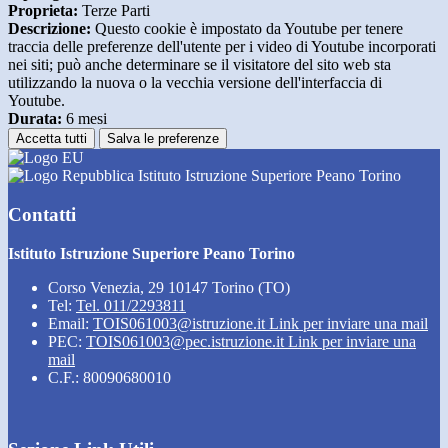
Proprieta:
Terze Parti
Descrizione:
Questo cookie è impostato da Youtube per tenere
traccia delle preferenze dell'utente per i video di Youtube incorporati
nei siti; può anche determinare se il visitatore del sito web sta
utilizzando la nuova o la vecchia versione dell'interfaccia di
Youtube.
Durata:
6 mesi
Accetta tutti
Salva le preferenze
Istituto Istruzione Superiore Peano Torino
Contatti
Istituto Istruzione Superiore Peano Torino
Corso Venezia, 29 10147 Torino (TO)
Tel:
Tel. 011/2293811
Email:
TOIS061003@istruzione.it
Link per inviare una mail
PEC:
TOIS061003@pec.istruzione.it
Link per inviare una
mail
C.F.: 80090680010