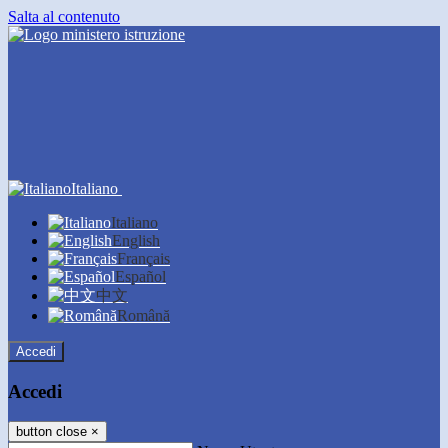
Salta al contenuto
Italiano
Italiano
English
Français
Español
中文
Română
Accedi
Accedi
button close
×