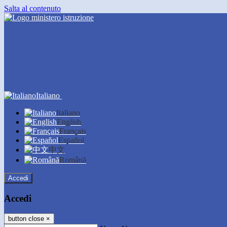
Salta al contenuto
Italiano
Italiano
English
Français
Español
中文
Română
Accedi
Accedi
button close
×