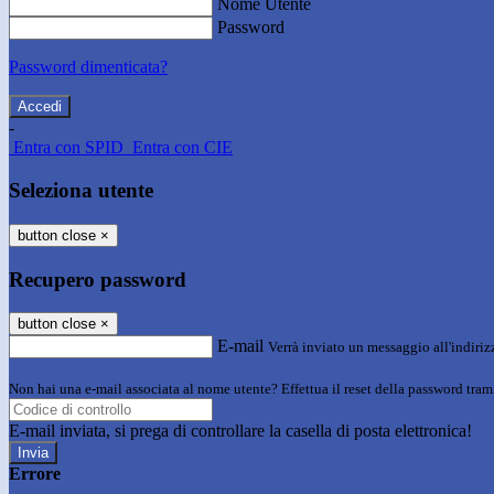
Nome Utente
Password
Password dimenticata?
-
Entra con SPID
Entra con CIE
Seleziona utente
button close
×
Recupero password
button close
×
E-mail
Verrà inviato un messaggio all'indirizz
Non hai una e-mail associata al nome utente? Effettua il reset della password tram
E-mail inviata, si prega di controllare la casella di posta elettronica!
Errore