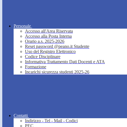
Personale
Accesso all'Area Riservata
Accesso alla Posta Interna
Orario a.s. 2025-2026
Reset password @peano.it Studente
Uso del Registro Elettronico
Codice Disciplinare
Informativa Trattamento Dati Docenti e ATA
Formazione
Incarichi sicurezza studenti 2025-26
Contatti
Indirizzo - Tel - Mail - Codici
PEC