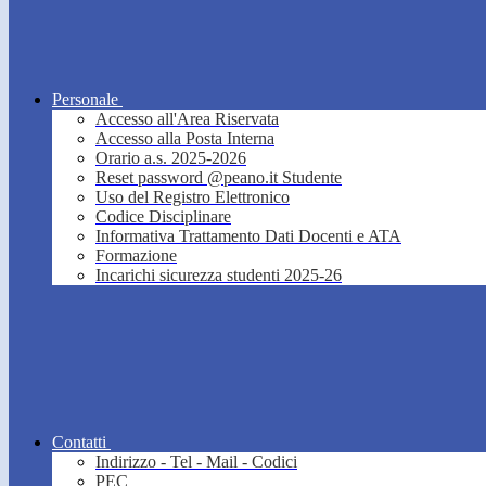
Personale
Accesso all'Area Riservata
Accesso alla Posta Interna
Orario a.s. 2025-2026
Reset password @peano.it Studente
Uso del Registro Elettronico
Codice Disciplinare
Informativa Trattamento Dati Docenti e ATA
Formazione
Incarichi sicurezza studenti 2025-26
Contatti
Indirizzo - Tel - Mail - Codici
PEC