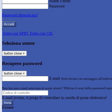
Nome Utente
Password
Password dimenticata?
-
Entra con SPID
Entra con CIE
Seleziona utente
button close
×
Recupero password
button close
×
E-mail
Verrà inviato un messaggio all'indirizz
Non hai una e-mail associata al nome utente? Effettua il reset della password tram
E-mail inviata, si prega di controllare la casella di posta elettronica!
Errore