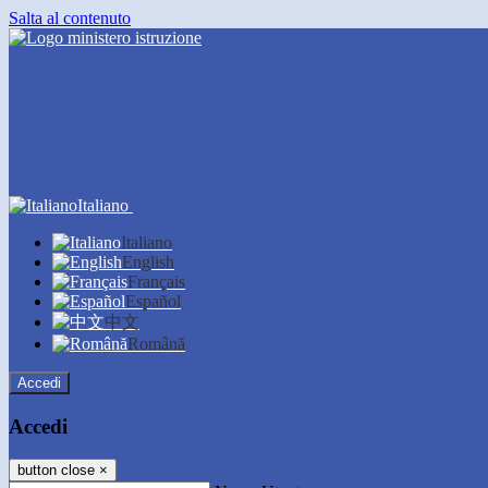
Salta al contenuto
Italiano
Italiano
English
Français
Español
中文
Română
Accedi
Accedi
button close
×