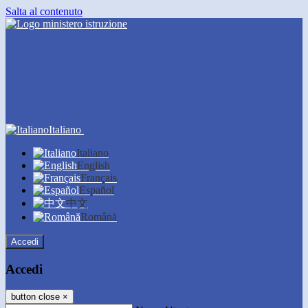
Salta al contenuto
Italiano
Italiano
English
Français
Español
中文
Română
Accedi
Accedi
button close
×