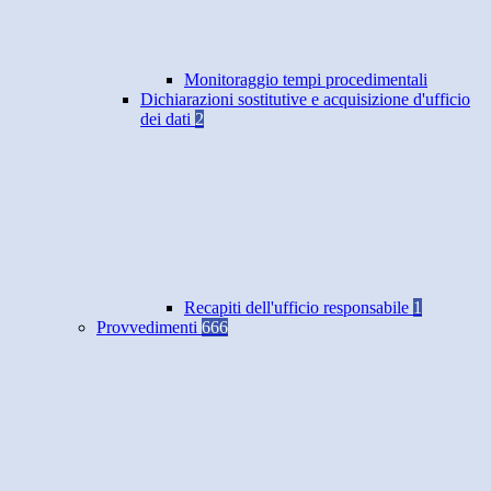
Monitoraggio tempi procedimentali
Dichiarazioni sostitutive e acquisizione d'ufficio
dei dati
2
Recapiti dell'ufficio responsabile
1
Provvedimenti
666