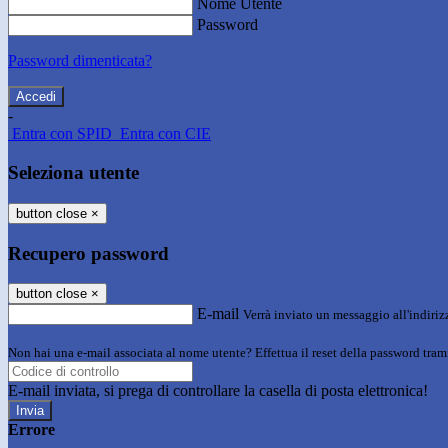
Nome Utente
Password
Password dimenticata?
-
Entra con SPID
Entra con CIE
Seleziona utente
button close
×
Recupero password
button close
×
E-mail
Verrà inviato un messaggio all'indirizz
Non hai una e-mail associata al nome utente? Effettua il reset della password tram
E-mail inviata, si prega di controllare la casella di posta elettronica!
Errore