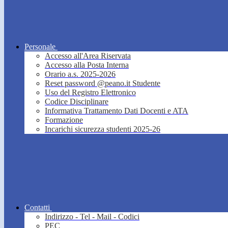
Personale
Accesso all'Area Riservata
Accesso alla Posta Interna
Orario a.s. 2025-2026
Reset password @peano.it Studente
Uso del Registro Elettronico
Codice Disciplinare
Informativa Trattamento Dati Docenti e ATA
Formazione
Incarichi sicurezza studenti 2025-26
Contatti
Indirizzo - Tel - Mail - Codici
PEC