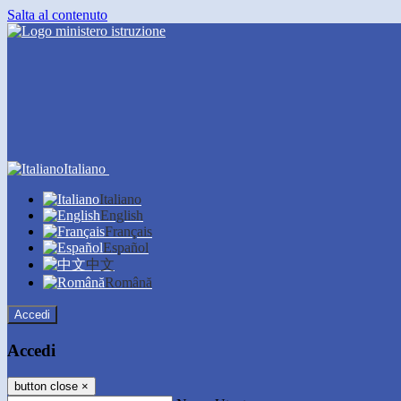
Salta al contenuto
Italiano
Italiano
English
Français
Español
中文
Română
Accedi
Accedi
button close
×