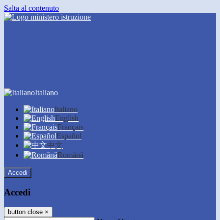
Salta al contenuto
Italiano
Italiano
English
Français
Español
中文
Română
Accedi
Accedi
button close
×