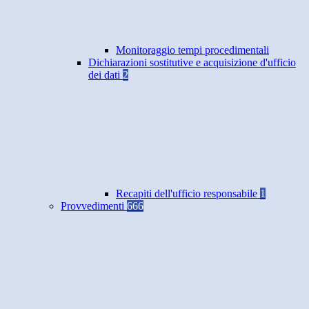
Monitoraggio tempi procedimentali
Dichiarazioni sostitutive e acquisizione d'ufficio
dei dati
2
Recapiti dell'ufficio responsabile
1
Provvedimenti
666