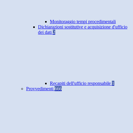
Monitoraggio tempi procedimentali
Dichiarazioni sostitutive e acquisizione d'ufficio
dei dati
2
Recapiti dell'ufficio responsabile
1
Provvedimenti
666