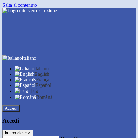
Salta al contenuto
Italiano
Italiano
English
Français
Español
中文
Română
Accedi
Accedi
button close
×