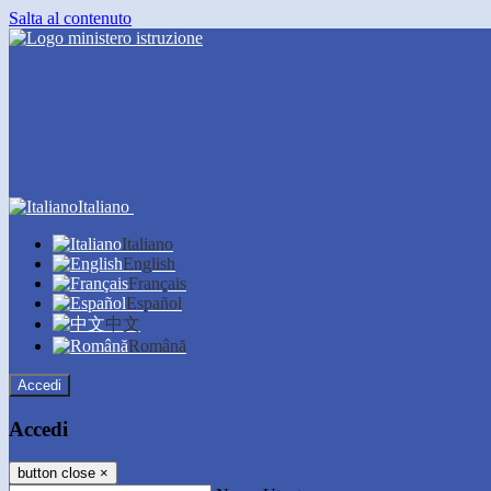
Salta al contenuto
Italiano
Italiano
English
Français
Español
中文
Română
Accedi
Accedi
button close
×