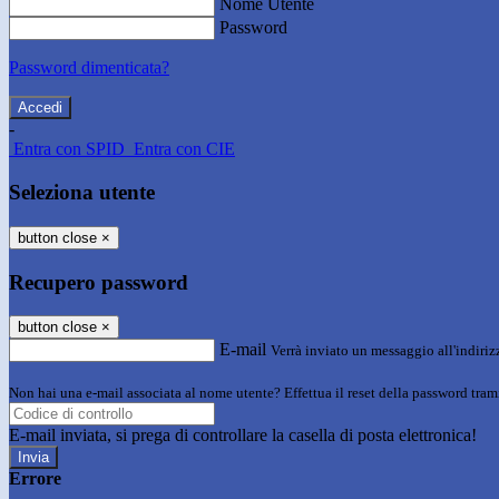
Nome Utente
Password
Password dimenticata?
-
Entra con SPID
Entra con CIE
Seleziona utente
button close
×
Recupero password
button close
×
E-mail
Verrà inviato un messaggio all'indirizz
Non hai una e-mail associata al nome utente? Effettua il reset della password tram
E-mail inviata, si prega di controllare la casella di posta elettronica!
Errore