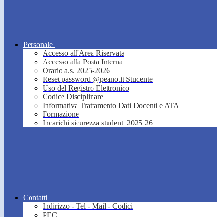
Personale
Accesso all'Area Riservata
Accesso alla Posta Interna
Orario a.s. 2025-2026
Reset password @peano.it Studente
Uso del Registro Elettronico
Codice Disciplinare
Informativa Trattamento Dati Docenti e ATA
Formazione
Incarichi sicurezza studenti 2025-26
Contatti
Indirizzo - Tel - Mail - Codici
PEC