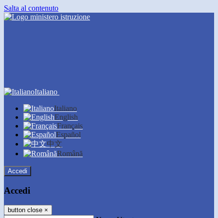
Salta al contenuto
Italiano
Italiano
English
Français
Español
中文
Română
Accedi
Accedi
button close
×