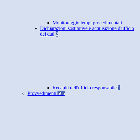
Monitoraggio tempi procedimentali
Dichiarazioni sostitutive e acquisizione d'ufficio
dei dati
2
Recapiti dell'ufficio responsabile
1
Provvedimenti
666