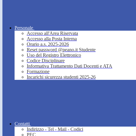
Personale
Accesso all'Area Riservata
Accesso alla Posta Interna
Orario a.s. 2025-2026
Reset password @peano.it Studente
Uso del Registro Elettronico
Codice Disciplinare
Informativa Trattamento Dati Docenti e ATA
Formazione
Incarichi sicurezza studenti 2025-26
Contatti
Indirizzo - Tel - Mail - Codici
PEC