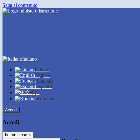
Salta al contenuto
Italiano
Italiano
English
Français
Español
中文
Română
Accedi
Accedi
button close
×