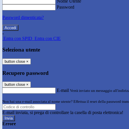
Nome Utente
Password
Password dimenticata?
-
Entra con SPID
Entra con CIE
Seleziona utente
button close
×
Recupero password
button close
×
E-mail
Verrà inviato un messaggio all'indirizz
Non hai una e-mail associata al nome utente? Effettua il reset della password tram
E-mail inviata, si prega di controllare la casella di posta elettronica!
Errore