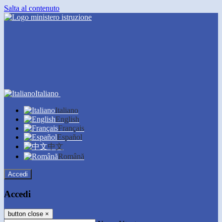
Salta al contenuto
Italiano
Italiano
English
Français
Español
中文
Română
Accedi
Accedi
button close
×