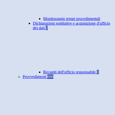
Monitoraggio tempi procedimentali
Dichiarazioni sostitutive e acquisizione d'ufficio
dei dati
2
Recapiti dell'ufficio responsabile
1
Provvedimenti
666