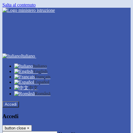
Salta al contenuto
Italiano
Italiano
English
Français
Español
中文
Română
Accedi
Accedi
button close
×