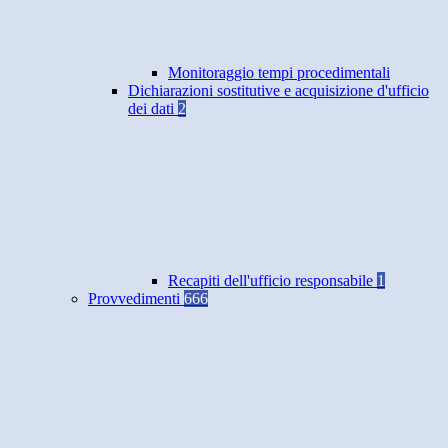
Monitoraggio tempi procedimentali
Dichiarazioni sostitutive e acquisizione d'ufficio
dei dati
2
Recapiti dell'ufficio responsabile
1
Provvedimenti
666