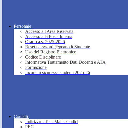
Personale
Accesso all'Area Riservata
Accesso alla Posta Interna
Orario a.s. 2025-2026
Reset password @peano.it Studente
Uso del Registro Elettronico
Codice Disciplinare
Informativa Trattamento Dati Docenti e ATA
Formazione
Incarichi sicurezza studenti 2025-26
Contatti
Indirizzo - Tel - Mail - Codici
PEC