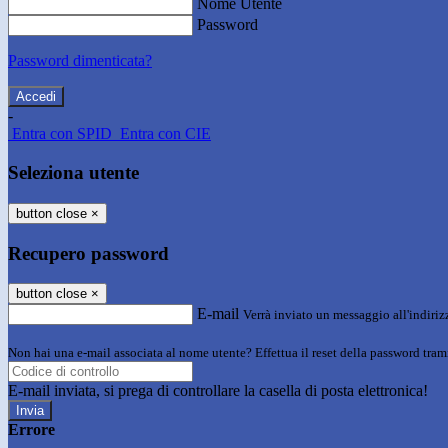
Nome Utente
Password
Password dimenticata?
-
Entra con SPID
Entra con CIE
Seleziona utente
button close
×
Recupero password
button close
×
E-mail
Verrà inviato un messaggio all'indirizz
Non hai una e-mail associata al nome utente? Effettua il reset della password tram
E-mail inviata, si prega di controllare la casella di posta elettronica!
Errore