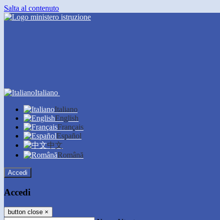
Salta al contenuto
Italiano
Italiano
English
Français
Español
中文
Română
Accedi
Accedi
button close
×