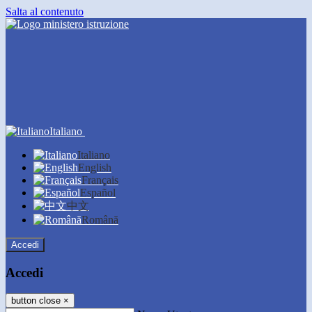
Salta al contenuto
Italiano
Italiano
English
Français
Español
中文
Română
Accedi
Accedi
button close
×