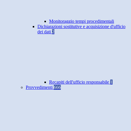
Monitoraggio tempi procedimentali
Dichiarazioni sostitutive e acquisizione d'ufficio
dei dati
2
Recapiti dell'ufficio responsabile
1
Provvedimenti
666