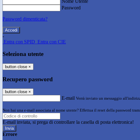
Nome Utente
Password
Password dimenticata?
-
Entra con SPID
Entra con CIE
Seleziona utente
button close
×
Recupero password
button close
×
E-mail
Verrà inviato un messaggio all'indirizz
Non hai una e-mail associata al nome utente? Effettua il reset della password tram
E-mail inviata, si prega di controllare la casella di posta elettronica!
Errore