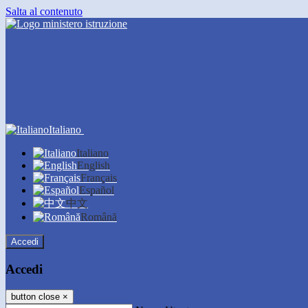
Salta al contenuto
Italiano
Italiano
English
Français
Español
中文
Română
Accedi
Accedi
button close
×