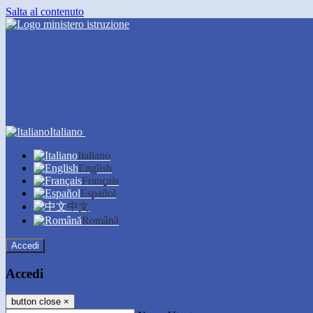
Salta al contenuto
Italiano
Italiano
English
Français
Español
中文
Română
Accedi
Accedi
button close
×