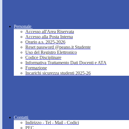
Personale
Accesso all'Area Riservata
Accesso alla Posta Interna
Orario a.s. 2025-2026
Reset password @peano.it Studente
Uso del Registro Elettronico
Codice Disciplinare
Informativa Trattamento Dati Docenti e ATA
Formazione
Incarichi sicurezza studenti 2025-26
Contatti
Indirizzo - Tel - Mail - Codici
PEC