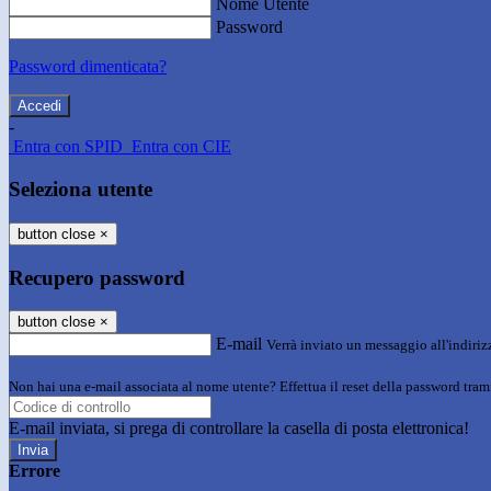
Nome Utente
Password
Password dimenticata?
-
Entra con SPID
Entra con CIE
Seleziona utente
button close
×
Recupero password
button close
×
E-mail
Verrà inviato un messaggio all'indirizz
Non hai una e-mail associata al nome utente? Effettua il reset della password tram
E-mail inviata, si prega di controllare la casella di posta elettronica!
Errore