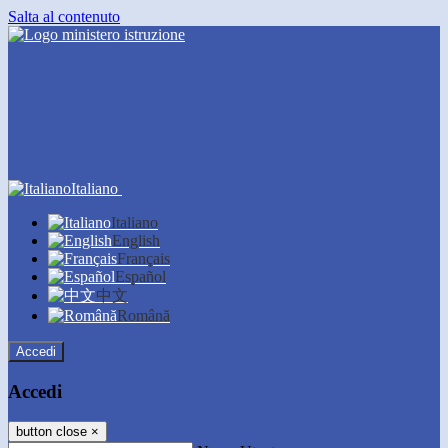
Salta al contenuto
Italiano
Italiano
English
Français
Español
中文
Română
Accedi
Accedi
button close
×