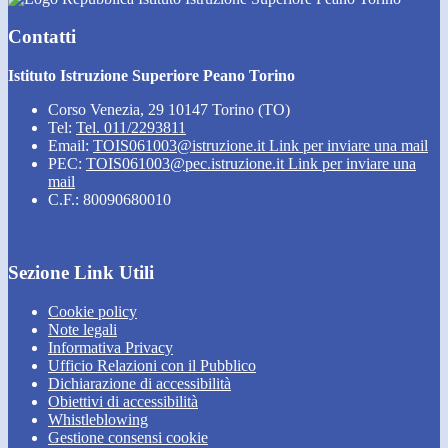
Contatti
Istituto Istruzione Superiore Peano Torino
Corso Venezia, 29 10147 Torino (TO)
Tel:
Tel. 011/2293811
Email:
TOIS061003@istruzione.it
Link per inviare una mail
PEC:
TOIS061003@pec.istruzione.it
Link per inviare una
mail
C.F.: 80090680010
Sezione Link Utili
Cookie policy
Note legali
Informativa Privacy
Ufficio Relazioni con il Pubblico
Dichiarazione di accessibilità
Obiettivi di accessibilità
Whistleblowing
Gestione consensi cookie