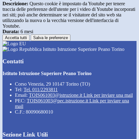
Descrizione:
Questo cookie è impostato da Youtube per tenere
traccia delle preferenze dell'utente per i video di Youtube incorporati
nei siti; può anche determinare se il visitatore del sito web sta
utilizzando la nuova o la vecchia versione dell'interfaccia di
Youtube.
Durata:
6 mesi
Accetta tutti
Salva le preferenze
Istituto Istruzione Superiore Peano Torino
Contatti
Istituto Istruzione Superiore Peano Torino
Corso Venezia, 29 10147 Torino (TO)
Tel:
Tel. 011/2293811
Email:
TOIS061003@istruzione.it
Link per inviare una mail
PEC:
TOIS061003@pec.istruzione.it
Link per inviare una
mail
C.F.: 80090680010
Sezione Link Utili