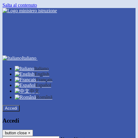
Salta al contenuto
Italiano
Italiano
English
Français
Español
中文
Română
Accedi
Accedi
button close
×