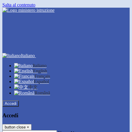
Salta al contenuto
Italiano
Italiano
English
Français
Español
中文
Română
Accedi
Accedi
button close
×