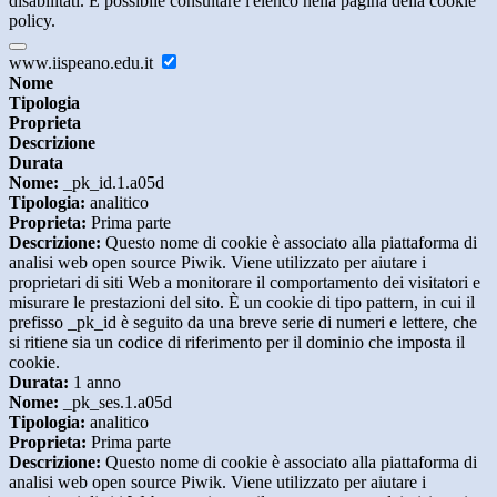
disabilitati. È possibile consultare l'elenco nella pagina della cookie
policy.
www.iispeano.edu.it
Nome
Tipologia
Proprieta
Descrizione
Durata
Nome:
_pk_id.1.a05d
Tipologia:
analitico
Proprieta:
Prima parte
Descrizione:
Questo nome di cookie è associato alla piattaforma di
analisi web open source Piwik. Viene utilizzato per aiutare i
proprietari di siti Web a monitorare il comportamento dei visitatori e
misurare le prestazioni del sito. È un cookie di tipo pattern, in cui il
prefisso _pk_id è seguito da una breve serie di numeri e lettere, che
si ritiene sia un codice di riferimento per il dominio che imposta il
cookie.
Durata:
1 anno
Nome:
_pk_ses.1.a05d
Tipologia:
analitico
Proprieta:
Prima parte
Descrizione:
Questo nome di cookie è associato alla piattaforma di
analisi web open source Piwik. Viene utilizzato per aiutare i