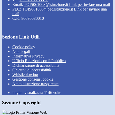
Email:
TOIS061003@istruzione.it
Link per inviare una mail
PEC:
TOIS061003@pec.istruzione.it
Link per inviare una
mail
C.F.: 80090680010
Sezione Link Utili
Cookie policy
Note legali
Informativa Privacy
Ufficio Relazioni con il Pubblico
Dichiarazione di accessibilità
Obiettivi di accessibilità
Whistleblowing
Gestione consensi cookie
Amministrazione trasparente
Pagina visualizzata
1146
volte
Sezione Copyright