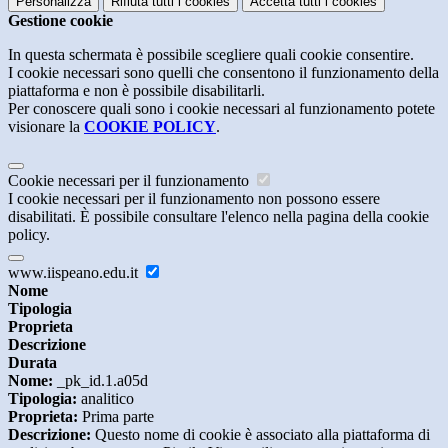
Personalizza
Rifiuta tutti
i cookies
Accetta tutti
i cookies
Gestione cookie
In questa schermata è possibile scegliere quali cookie consentire.
I cookie necessari sono quelli che consentono il funzionamento della
piattaforma e non è possibile disabilitarli.
Per conoscere quali sono i cookie necessari al funzionamento potete
visionare la
COOKIE POLICY
.
Cookie necessari per il funzionamento
I cookie necessari per il funzionamento non possono essere
disabilitati. È possibile consultare l'elenco nella pagina della cookie
policy.
www.iispeano.edu.it
Nome
Tipologia
Proprieta
Descrizione
Durata
Nome:
_pk_id.1.a05d
Tipologia:
analitico
Proprieta:
Prima parte
Descrizione:
Questo nome di cookie è associato alla piattaforma di