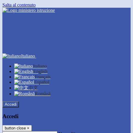
Salta al contenuto
Italiano
Italiano
English
Français
Español
中文
Română
Accedi
Accedi
button close
×