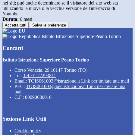
nei siti; può anche determinare se il visitatore del sito web sta
utilizzando la nuova o la vecchia versione dell'interfaccia di
Youtube.
Durata:
6 mesi
Accetta tutti
Salva le preferenze
Istituto Istruzione Superiore Peano Torino
Contatti
Istituto Istruzione Superiore Peano Torino
Corso Venezia, 29 10147 Torino (TO)
Tel:
Tel. 011/2293811
Email:
TOIS061003@istruzione.it
Link per inviare una mail
PEC:
TOIS061003@pec.istruzione.it
Link per inviare una
mail
C.F.: 80090680010
Sezione Link Utili
Cookie policy