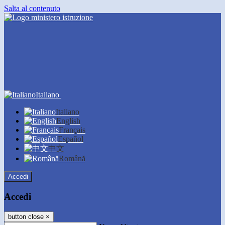
Salta al contenuto
Italiano
Italiano
English
Français
Español
中文
Română
Accedi
Accedi
button close
×