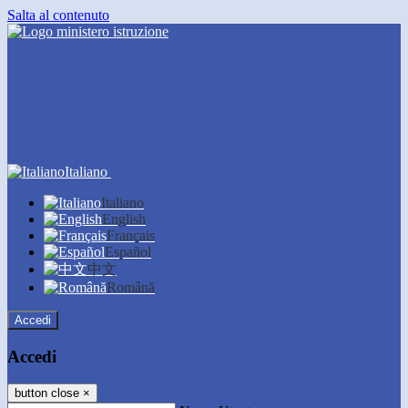
Salta al contenuto
Italiano
Italiano
English
Français
Español
中文
Română
Accedi
Accedi
button close
×