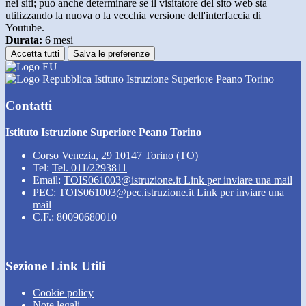
nei siti; può anche determinare se il visitatore del sito web sta
utilizzando la nuova o la vecchia versione dell'interfaccia di
Youtube.
Durata:
6 mesi
Accetta tutti
Salva le preferenze
Istituto Istruzione Superiore Peano Torino
Contatti
Istituto Istruzione Superiore Peano Torino
Corso Venezia, 29 10147 Torino (TO)
Tel:
Tel. 011/2293811
Email:
TOIS061003@istruzione.it
Link per inviare una mail
PEC:
TOIS061003@pec.istruzione.it
Link per inviare una
mail
C.F.: 80090680010
Sezione Link Utili
Cookie policy
Note legali