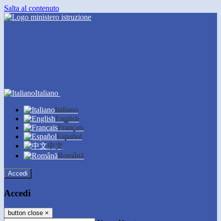
Salta al contenuto
Italiano
Italiano
English
Français
Español
中文
Română
Accedi
Accedi
button close
×