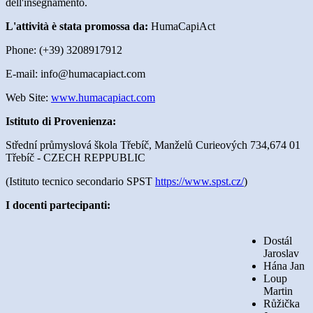
dell'insegnamento.
L'attività è stata promossa da:
HumaCapiAct
Phone: (+39) 3208917912
E-mail: info@humacapiact.com
Web Site:
www.humacapiact.com
Istituto di Provenienza:
Střední průmyslová škola Třebíč, Manželů Curieových 734,674 01
Třebíč - CZECH REPPUBLIC
(Istituto tecnico secondario SPST
https://www.spst.cz/
)
I docenti partecipanti:
Dostál
Jaroslav
Hána Jan
Loup
Martin
Růžička