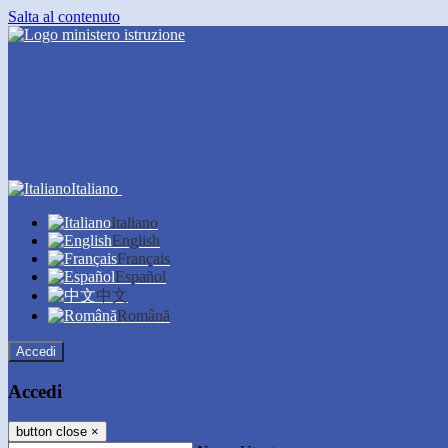
Salta al contenuto
Italiano
Italiano
English
Français
Español
中文
Română
Accedi
Accedi
button close
×