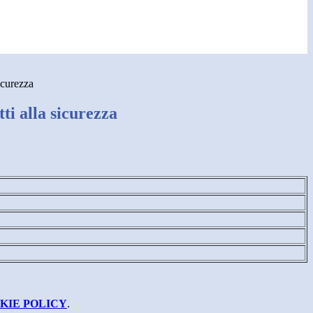
icurezza
i alla sicurezza
KIE POLICY
.