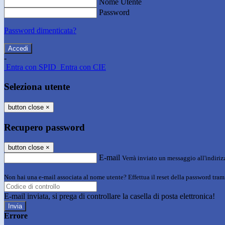
Nome Utente
Password
Password dimenticata?
-
Entra con SPID
Entra con CIE
Seleziona utente
button close
×
Recupero password
button close
×
E-mail
Verrà inviato un messaggio all'indirizz
Non hai una e-mail associata al nome utente? Effettua il reset della password tram
E-mail inviata, si prega di controllare la casella di posta elettronica!
Errore