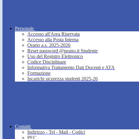
Personale
Accesso all'Area Riservata
Accesso alla Posta Interna
Orario a.s. 2025-2026
Reset password @peano.it Studente
Uso del Registro Elettronico
Codice Disciplinare
Informativa Trattamento Dati Docenti e ATA
Formazione
Incarichi sicurezza studenti 2025-26
Contatti
Indirizzo - Tel - Mail - Codici
PEC