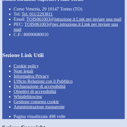
Corso Venezia, 29 10147 Torino (TO)
Tel:
Tel. 011/2293811
Email:
TOIS061003@istruzione.it
Link per inviare una mail
PEC:
TOIS061003@pec.istruzione.it
Link per inviare una
mail
C.F.: 80090680010
Sezione Link Utili
Cookie policy
Note legali
Informativa Privacy
Ufficio Relazioni con il Pubblico
Dichiarazione di accessibilità
Obiettivi di accessibilità
Whistleblowing
Gestione consensi cookie
Amministrazione trasparente
Pagina visualizzata
498
volte