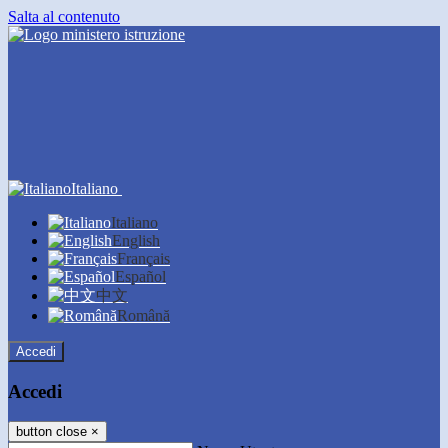
Salta al contenuto
Italiano
Italiano
English
Français
Español
中文
Română
Accedi
Accedi
button close
×