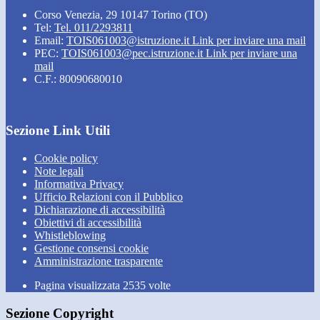
Corso Venezia, 29 10147 Torino (TO)
Tel:
Tel. 011/2293811
Email:
TOIS061003@istruzione.it
Link per inviare una mail
PEC:
TOIS061003@pec.istruzione.it
Link per inviare una
mail
C.F.: 80090680010
Sezione Link Utili
Cookie policy
Note legali
Informativa Privacy
Ufficio Relazioni con il Pubblico
Dichiarazione di accessibilità
Obiettivi di accessibilità
Whistleblowing
Gestione consensi cookie
Amministrazione trasparente
Pagina visualizzata
2535
volte
Sezione Copyright