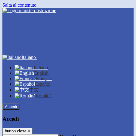
Salta al contenuto
Italiano
Italiano
English
Français
Español
中文
Română
Accedi
Accedi
button close
×