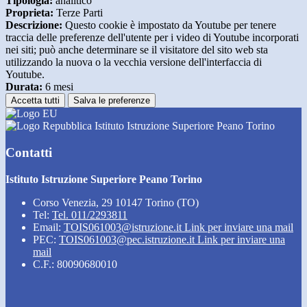
Tipologia:
analitico
Proprieta:
Terze Parti
Descrizione:
Questo cookie è impostato da Youtube per tenere
traccia delle preferenze dell'utente per i video di Youtube incorporati
nei siti; può anche determinare se il visitatore del sito web sta
utilizzando la nuova o la vecchia versione dell'interfaccia di
Youtube.
Durata:
6 mesi
Accetta tutti
Salva le preferenze
Istituto Istruzione Superiore Peano Torino
Contatti
Istituto Istruzione Superiore Peano Torino
Corso Venezia, 29 10147 Torino (TO)
Tel:
Tel. 011/2293811
Email:
TOIS061003@istruzione.it
Link per inviare una mail
PEC:
TOIS061003@pec.istruzione.it
Link per inviare una
mail
C.F.: 80090680010