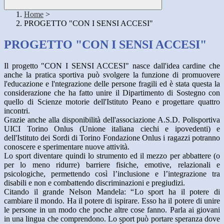
Home
>
PROGETTO "CON I SENSI ACCESI"
PROGETTO "CON I SENSI ACCESI"
Il progetto "CON I SENSI ACCESI" nasce dall'idea cardine che
anche la pratica sportiva può svolgere la funzione di promuovere
l'educazione e l'ntegrazione delle persone fragili ed è stata questa la
considerazione che ha fatto unire il Dipartimento di Sostegno con
quello di Scienze motorie dell'Istituto Peano e progettare quattro
incontri.
Grazie anche alla disponibilità dell'associazione A.S.D. Polisportiva
UICI Torino Onlus (Unione italiana ciechi e ipovedenti) e
dell'Istituto dei Sordi di Torino Fondazione Onlus i ragazzi potranno
conoscere e sperimentare nuove attività.
Lo sport diventare quindi lo strumento ed il mezzo per abbattere (o
per lo meno ridurre) barriere fisiche, emotive, relazionali e
psicologiche, permettendo così l’inclusione e l’integrazione tra
disabili e non e combattendo discriminazioni e pregiudizi.
Citando il grande Nelson Mandela: “Lo sport ha il potere di
cambiare il mondo. Ha il potere di ispirare. Esso ha il potere di unire
le persone in un modo che poche altre cose fanno. Parla ai giovani
in una lingua che comprendono. Lo sport può portare speranza dove