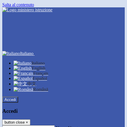
Salta al contenuto
Italiano
Italiano
English
Français
Español
中文
Română
Accedi
Accedi
button close
×