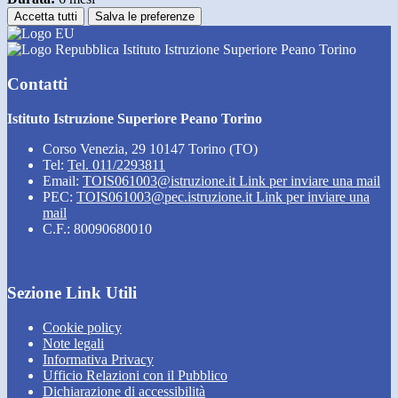
Accetta tutti
Salva le preferenze
Istituto Istruzione Superiore Peano Torino
Contatti
Istituto Istruzione Superiore Peano Torino
Corso Venezia, 29 10147 Torino (TO)
Tel:
Tel. 011/2293811
Email:
TOIS061003@istruzione.it
Link per inviare una mail
PEC:
TOIS061003@pec.istruzione.it
Link per inviare una
mail
C.F.: 80090680010
Sezione Link Utili
Cookie policy
Note legali
Informativa Privacy
Ufficio Relazioni con il Pubblico
Dichiarazione di accessibilità