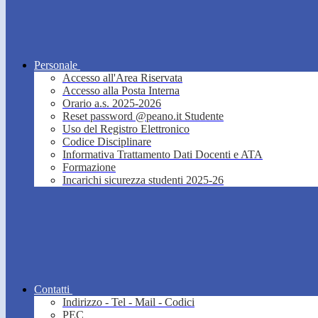
Personale
Accesso all'Area Riservata
Accesso alla Posta Interna
Orario a.s. 2025-2026
Reset password @peano.it Studente
Uso del Registro Elettronico
Codice Disciplinare
Informativa Trattamento Dati Docenti e ATA
Formazione
Incarichi sicurezza studenti 2025-26
Contatti
Indirizzo - Tel - Mail - Codici
PEC