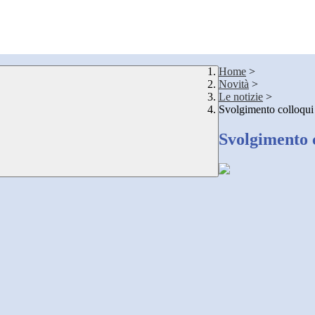
Home
>
Novità
>
Le notizie
>
Svolgimento colloqui
Svolgimento 