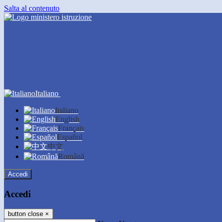
Salta al contenuto
Italiano
Italiano
English
Français
Español
中文
Română
Accedi
Accedi
button close
×