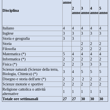
anno
2
3
4
5
Disciplina
anno
anno
anno
anno
Italiano
4
4
4
4
4
Inglese
3
3
3
3
3
Storia e geografia
3
3
Storia
2
2
2
Filosofia
2
2
2
Matematica (*)
5
4
4
4
4
Informatica (*)
2
2
2
2
2
Fisica (*)
2
2
3
3
3
Scienze naturali (Scienze della terra,
3
4
5
5
5
Biologia, Chimica) (*)
Disegno e storia dell'arte (*)
2
2
2
2
2
Scienze motorie e sportive
2
2
2
2
2
Religione cattolica o attività
1
1
1
1
1
alternative
Totale ore settimanali
27
27
30
30
30