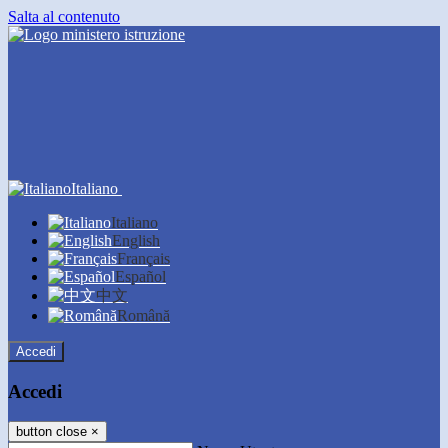
Salta al contenuto
Italiano
Italiano
English
Français
Español
中文
Română
Accedi
Accedi
button close
×