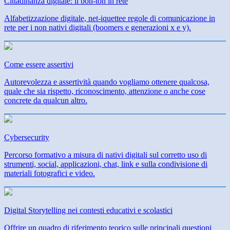
Cittadinanza digitale: il bon-ton in rete
Alfabetizzazione digitale, net-iquettee regole di comunicazione in
rete per i non nativi digitali (boomers e generazioni x e y).
Come essere assertivi
Autorevolezza e assertività quando vogliamo ottenere qualcosa,
quale che sia rispetto, riconoscimento, attenzione o anche cose
concrete da qualcun altro.
Cybersecurity
Percorso formativo a misura di nativi digitali sul corretto uso di
strumenti, social, applicazioni, chat, link e sulla condivisione di
materiali fotografici e video.
Digital Storytelling nei contesti educativi e scolastici
Offrire un quadro di riferimento teorico sulle principali questioni