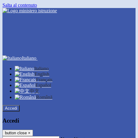
Salta al contenuto
Italiano
Italiano
English
Français
Español
中文
Română
Accedi
Accedi
button close
×