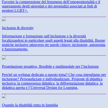
Favorire la comprensione del fenomeno dell’omogenitorialità e il
superamento degli stereotipi e dei pregiudizi associati ai figli di
genitori LGBT+.
Inclusion & diversity
Informazione e formazione sull’inclusione e la diversità
focalizzandosi in particolare sugli aspetti legati alla disabilità. Buone
pratiche inclusive attraverso tre parole chiave: inclusione, autonomia
e funzionamento.
Progettazione proattiva, flessibile e multimodale per l’inclusione
Perché un webinar dedicato a questo tema? Che cosa intendiamo per
inclusione? Personalizzare e individualizzare. Proposte di didattica
inclusiva: la compresenza didattica, la differenziazione didattica, la
didattica aperta e l’Universal Design for Learning.
Quando la disabilità entra in famiglia