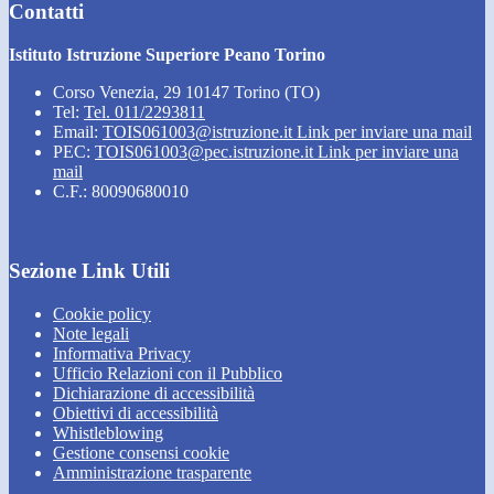
Contatti
Istituto Istruzione Superiore Peano Torino
Corso Venezia, 29 10147 Torino (TO)
Tel:
Tel. 011/2293811
Email:
TOIS061003@istruzione.it
Link per inviare una mail
PEC:
TOIS061003@pec.istruzione.it
Link per inviare una
mail
C.F.: 80090680010
Sezione Link Utili
Cookie policy
Note legali
Informativa Privacy
Ufficio Relazioni con il Pubblico
Dichiarazione di accessibilità
Obiettivi di accessibilità
Whistleblowing
Gestione consensi cookie
Amministrazione trasparente