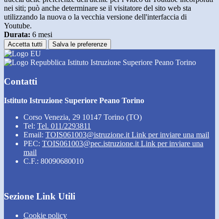
nei siti; può anche determinare se il visitatore del sito web sta
utilizzando la nuova o la vecchia versione dell'interfaccia di
Youtube.
Durata:
6 mesi
Accetta tutti
Salva le preferenze
Istituto Istruzione Superiore Peano Torino
Contatti
Istituto Istruzione Superiore Peano Torino
Corso Venezia, 29 10147 Torino (TO)
Tel:
Tel. 011/2293811
Email:
TOIS061003@istruzione.it
Link per inviare una mail
PEC:
TOIS061003@pec.istruzione.it
Link per inviare una
mail
C.F.: 80090680010
Sezione Link Utili
Cookie policy