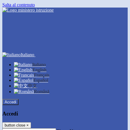
Salta al contenuto
Italiano
Italiano
English
Français
Español
中文
Română
Accedi
Accedi
button close
×