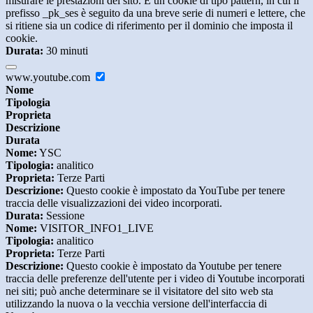
misurare le prestazioni del sito. È un cookie di tipo pattern, in cui il
prefisso _pk_ses è seguito da una breve serie di numeri e lettere, che
si ritiene sia un codice di riferimento per il dominio che imposta il
cookie.
Durata:
30 minuti
www.youtube.com
Nome
Tipologia
Proprieta
Descrizione
Durata
Nome:
YSC
Tipologia:
analitico
Proprieta:
Terze Parti
Descrizione:
Questo cookie è impostato da YouTube per tenere
traccia delle visualizzazioni dei video incorporati.
Durata:
Sessione
Nome:
VISITOR_INFO1_LIVE
Tipologia:
analitico
Proprieta:
Terze Parti
Descrizione:
Questo cookie è impostato da Youtube per tenere
traccia delle preferenze dell'utente per i video di Youtube incorporati
nei siti; può anche determinare se il visitatore del sito web sta
utilizzando la nuova o la vecchia versione dell'interfaccia di