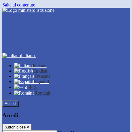
Salta al contenuto
Italiano
Italiano
English
Français
Español
中文
Română
Accedi
Accedi
button close
×