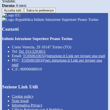
Youtube.
Durata:
6 mesi
Accetta tutti
Salva le preferenze
Istituto Istruzione Superiore Peano Torino
Contatti
Istituto Istruzione Superiore Peano Torino
Corso Venezia, 29 10147 Torino (TO)
Tel:
Tel. 011/2293811
Email:
TOIS061003@istruzione.it
Link per inviare una mail
PEC:
TOIS061003@pec.istruzione.it
Link per inviare una
mail
C.F.: 80090680010
Sezione Link Utili
Cookie policy
Note legali
Informativa Privacy
Ufficio Relazioni con il Pubblico