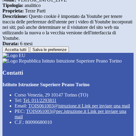
Tipologia:
analitico
Proprieta:
Terze Parti
Descrizione:
Questo cookie è impostato da Youtube per tenere
traccia delle preferenze dell'utente per i video di Youtube incorporati
nei siti; può anche determinare se il visitatore del sito web sta
utilizzando la nuova o la vecchia versione dell'interfaccia di
Youtube.
Durata:
6 mesi
Accetta tutti
Salva le preferenze
Istituto Istruzione Superiore Peano Torino
Contatti
Istituto Istruzione Superiore Peano Torino
Corso Venezia, 29 10147 Torino (TO)
Tel:
Tel. 011/2293811
Email:
TOIS061003@istruzione.it
Link per inviare una mail
PEC:
TOIS061003@pec.istruzione.it
Link per inviare una
mail
C.F.: 80090680010