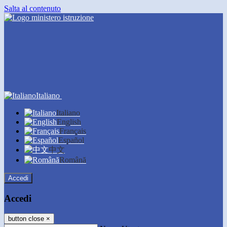
Salta al contenuto
Italiano
Italiano
English
Français
Español
中文
Română
Accedi
Accedi
button close
×