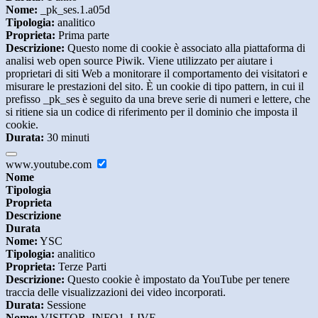
Nome:
_pk_ses.1.a05d
Tipologia:
analitico
Proprieta:
Prima parte
Descrizione:
Questo nome di cookie è associato alla piattaforma di
analisi web open source Piwik. Viene utilizzato per aiutare i
proprietari di siti Web a monitorare il comportamento dei visitatori e
misurare le prestazioni del sito. È un cookie di tipo pattern, in cui il
prefisso _pk_ses è seguito da una breve serie di numeri e lettere, che
si ritiene sia un codice di riferimento per il dominio che imposta il
cookie.
Durata:
30 minuti
www.youtube.com
Nome
Tipologia
Proprieta
Descrizione
Durata
Nome:
YSC
Tipologia:
analitico
Proprieta:
Terze Parti
Descrizione:
Questo cookie è impostato da YouTube per tenere
traccia delle visualizzazioni dei video incorporati.
Durata:
Sessione
Nome:
VISITOR_INFO1_LIVE