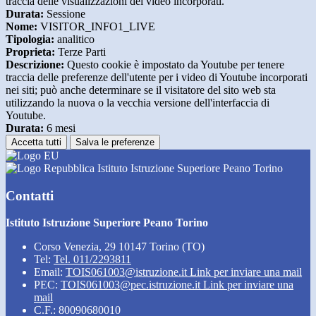
traccia delle visualizzazioni dei video incorporati.
Durata:
Sessione
Nome:
VISITOR_INFO1_LIVE
Tipologia:
analitico
Proprieta:
Terze Parti
Descrizione:
Questo cookie è impostato da Youtube per tenere
traccia delle preferenze dell'utente per i video di Youtube incorporati
nei siti; può anche determinare se il visitatore del sito web sta
utilizzando la nuova o la vecchia versione dell'interfaccia di
Youtube.
Durata:
6 mesi
Accetta tutti
Salva le preferenze
Istituto Istruzione Superiore Peano Torino
Contatti
Istituto Istruzione Superiore Peano Torino
Corso Venezia, 29 10147 Torino (TO)
Tel:
Tel. 011/2293811
Email:
TOIS061003@istruzione.it
Link per inviare una mail
PEC:
TOIS061003@pec.istruzione.it
Link per inviare una
mail
C.F.: 80090680010