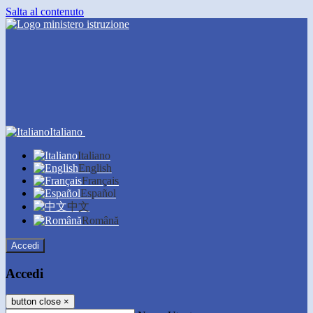
Salta al contenuto
Italiano
Italiano
English
Français
Español
中文
Română
Accedi
Accedi
button close
×