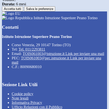
Durata:
6 mesi
Accetta tutti
Salva le preferenze
Istituto Istruzione Superiore Peano Torino
Contatti
Istituto Istruzione Superiore Peano Torino
Corso Venezia, 29 10147 Torino (TO)
Tel:
Tel. 011/2293811
Email:
TOIS061003@istruzione.it
Link per inviare una mail
PEC:
TOIS061003@pec.istruzione.it
Link per inviare una
mail
C.F.: 80090680010
Sezione Link Utili
Cookie policy
Note legali
Informativa Privacy
Ufficio Relazioni con il Pubblico