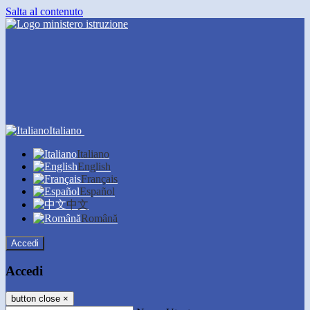
Salta al contenuto
Italiano
Italiano
English
Français
Español
中文
Română
Accedi
Accedi
button close
×