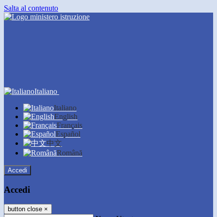
Salta al contenuto
Italiano
Italiano
English
Français
Español
中文
Română
Accedi
Accedi
button close
×