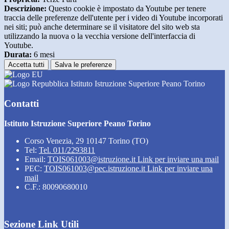
Descrizione:
Questo cookie è impostato da Youtube per tenere
traccia delle preferenze dell'utente per i video di Youtube incorporati
nei siti; può anche determinare se il visitatore del sito web sta
utilizzando la nuova o la vecchia versione dell'interfaccia di
Youtube.
Durata:
6 mesi
Accetta tutti
Salva le preferenze
Istituto Istruzione Superiore Peano Torino
Contatti
Istituto Istruzione Superiore Peano Torino
Corso Venezia, 29 10147 Torino (TO)
Tel:
Tel. 011/2293811
Email:
TOIS061003@istruzione.it
Link per inviare una mail
PEC:
TOIS061003@pec.istruzione.it
Link per inviare una
mail
C.F.: 80090680010
Sezione Link Utili