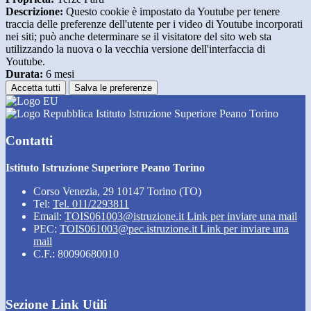
Descrizione:
Questo cookie è impostato da Youtube per tenere
traccia delle preferenze dell'utente per i video di Youtube incorporati
nei siti; può anche determinare se il visitatore del sito web sta
utilizzando la nuova o la vecchia versione dell'interfaccia di
Youtube.
Durata:
6 mesi
Accetta tutti
Salva le preferenze
Istituto Istruzione Superiore Peano Torino
Contatti
Istituto Istruzione Superiore Peano Torino
Corso Venezia, 29 10147 Torino (TO)
Tel:
Tel. 011/2293811
Email:
TOIS061003@istruzione.it
Link per inviare una mail
PEC:
TOIS061003@pec.istruzione.it
Link per inviare una
mail
C.F.: 80090680010
Sezione Link Utili