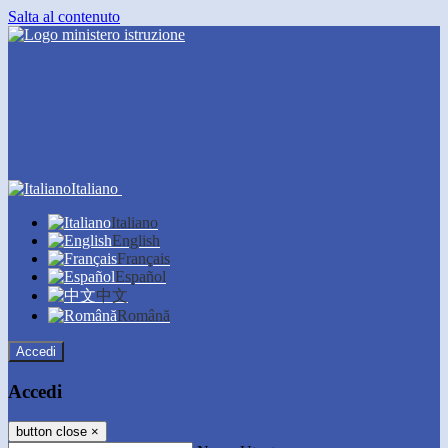
Salta al contenuto
Italiano
Italiano
English
Français
Español
中文
Română
Accedi
Accedi
button close
×